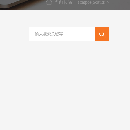
当前位置：{catpos($catid) >